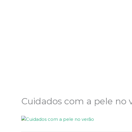
Ir
para
o
conteúdo
Cuidados com a pele no 